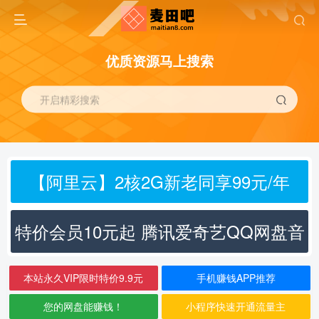
优质资源马上搜索
开启精彩搜索
【阿里云】2核2G新老同享99元/年
特价会员10元起 腾讯爱奇艺QQ网盘音
乐
本站永久VIP限时特价9.9元
手机赚钱APP推荐
您的网盘能赚钱！
小程序快速开通流量主