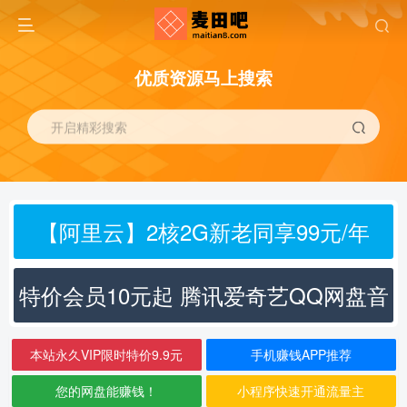
优质资源马上搜索
开启精彩搜索
【阿里云】2核2G新老同享99元/年
特价会员10元起 腾讯爱奇艺QQ网盘音
乐
本站永久VIP限时特价9.9元
手机赚钱APP推荐
您的网盘能赚钱！
小程序快速开通流量主