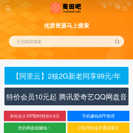
优质资源马上搜索
开启精彩搜索
【阿里云】2核2G新老同享99元/年
特价会员10元起 腾讯爱奇艺QQ网盘音
乐
本站永久VIP限时特价9.9元
手机赚钱APP推荐
您的网盘能赚钱！
小程序快速开通流量主