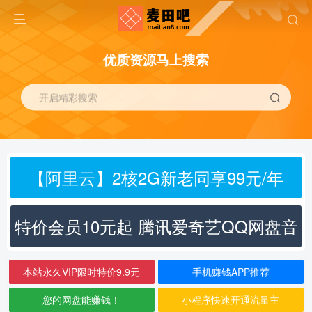
优质资源马上搜索
开启精彩搜索
【阿里云】2核2G新老同享99元/年
特价会员10元起 腾讯爱奇艺QQ网盘音
乐
本站永久VIP限时特价9.9元
手机赚钱APP推荐
您的网盘能赚钱！
小程序快速开通流量主