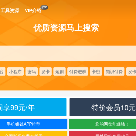
VIP
工具资源
VIP介绍
优质资源马上搜索
台
小程序
密码
发卡
短剧
付费进群
卡密
知识付费
发
享99元/年
特价会员10
手机赚钱APP推荐
您的网盘能赚钱！
全网影视免费在线看
网址导航免费收录