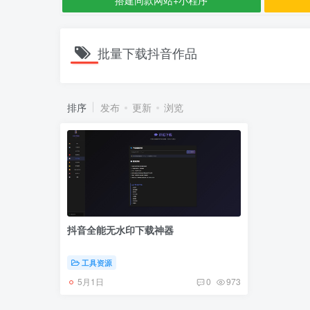
批量下载抖音作品
排序
发布
更新
浏览
抖音全能无水印下载神器
工具资源
5月1日
0
973