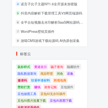
诺言子比子主题NY1.6全开源未加密版
4
抖音内容解析下载管理工具V3网页端源码
5
全平台短视频去水印解析SaaS网站源码 去水印api总站开源版本
6
WordPress壁纸页插件
7
游嘻CMS游戏下载站源码 AI伪原创采集
8
标签云
鼠标样式
黄道吉日
骗子查询
隐藏软件
隐私数据查询
阅后即焚
闲鱼
采集
邀请码
软著申请材料
跨境电商
赞助打赏
赚钱
财务记账
豆包插件
豆包做图工具
豆包AI无水印插件
豆包AI图片批量下载
豆包AI原图下载
谷歌浏览器插件