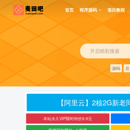
首页
程序源码
项目教程
开启精彩搜索
源码
后
【阿里云】2核2G新老同
本站永久VIP限时特价9.9元
搭建同款网站+小程序