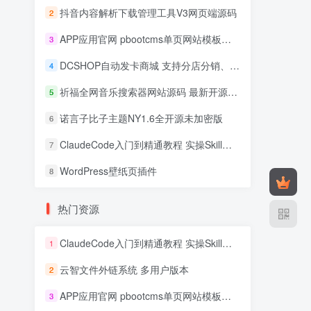
抖音内容解析下载管理工具V3网页端源码
2
APP应用官网 pbootcms单页网站模板源码
3
DCSHOP自动发卡商城 支持分店分销、实物发货、自带博客
4
祈福全网音乐搜索器网站源码 最新开源修复版
5
诺言子比子主题NY1.6全开源未加密版
6
ClaudeCode入门到精通教程 实操Skill开发+企业级插件
7
WordPress壁纸页插件
8
热门资源
ClaudeCode入门到精通教程 实操Skill开发+企业级插件
1
云智文件外链系统 多用户版本
2
APP应用官网 pbootcms单页网站模板源码
3