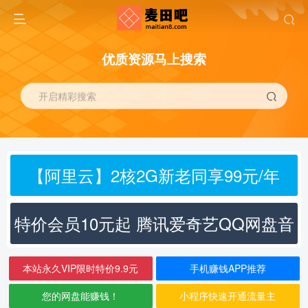
优质资源马上搜索
开启精彩搜索
【阿里云】2核2G新老同享99元/年
特价会员10元起 腾讯爱奇艺QQ网盘音
乐
本站永久VIP限时特价9.9元
手机赚钱APP推荐
您的网盘能赚钱！
小程序快速开通流量主