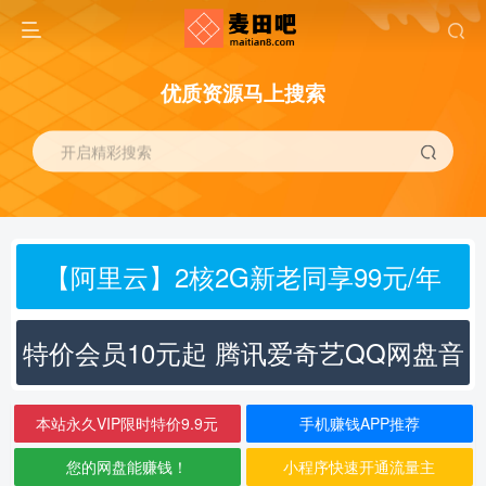
优质资源马上搜索
开启精彩搜索
【阿里云】2核2G新老同享99元/年
特价会员10元起 腾讯爱奇艺QQ网盘音
乐
本站永久VIP限时特价9.9元
手机赚钱APP推荐
您的网盘能赚钱！
小程序快速开通流量主