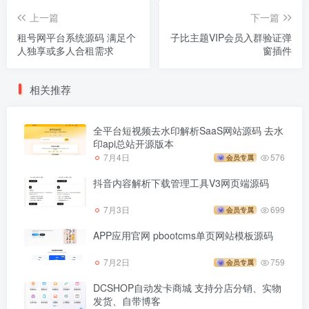
上一篇
下一篇
租号网平台系统源码 满足个
子比主题VIP会员入群验证弹
人独享或多人合租需求
窗插件
相关推荐
全平台短视频去水印解析SaaS网站源码 去水
印api总站开源版本
7月4日
576
会员专属
抖音内容解析下载管理工具V3网页端源码
7月3日
699
会员专属
APP应用官网 pbootcms单页网站模板源码
7月2日
759
会员专属
DCSHOP自动发卡商城 支持分店分销、实物
发货、自带博客