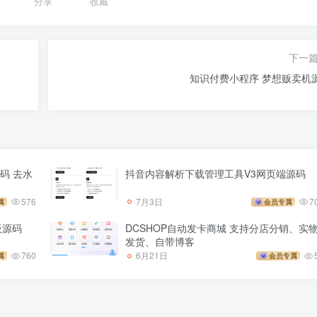
分享
收藏
下一
知识付费小程序 梦想贩卖机
码 去水
抖音内容解析下载管理工具V3网页端源码
576
7月3日
7
属
会员专属
板源码
DCSHOP自动发卡商城 支持分店分销、实
发货、自带博客
760
6月21日
属
会员专属