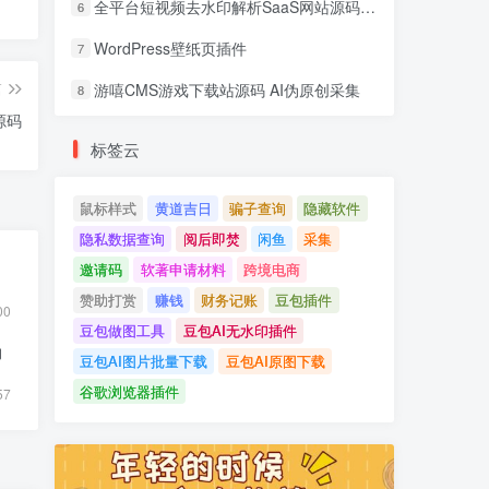
全平台短视频去水印解析SaaS网站源码 去水印api总站开源版本
6
WordPress壁纸页插件
7
篇
游嘻CMS游戏下载站源码 AI伪原创采集
8
源码
标签云
鼠标样式
黄道吉日
骗子查询
隐藏软件
隐私数据查询
阅后即焚
闲鱼
采集
邀请码
软著申请材料
跨境电商
赞助打赏
赚钱
财务记账
豆包插件
00
豆包做图工具
豆包AI无水印插件
物
豆包AI图片批量下载
豆包AI原图下载
谷歌浏览器插件
57