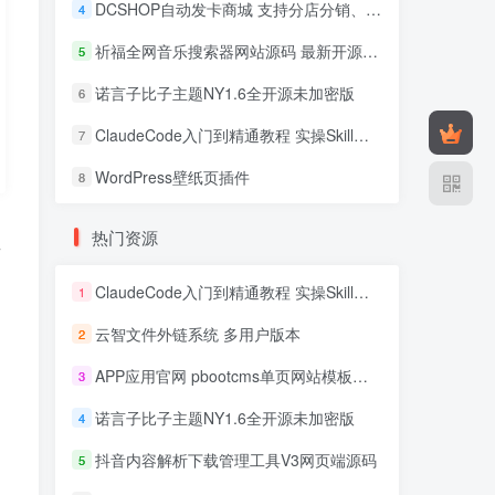
DCSHOP自动发卡商城 支持分店分销、实物发货、自带博客
4
祈福全网音乐搜索器网站源码 最新开源修复版
5
诺言子比子主题NY1.6全开源未加密版
6
ClaudeCode入门到精通教程 实操Skill开发+企业级插件
7
WordPress壁纸页插件
8
热门资源
以
ClaudeCode入门到精通教程 实操Skill开发+企业级插件
1
云智文件外链系统 多用户版本
2
APP应用官网 pbootcms单页网站模板源码
3
诺言子比子主题NY1.6全开源未加密版
4
抖音内容解析下载管理工具V3网页端源码
5