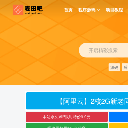
首页
程序源码
项目教程
开启精彩搜索
源码
后
【阿里云】2核2G新老同
本站永久VIP限时特价9.9元
搭建同款网站+小程序