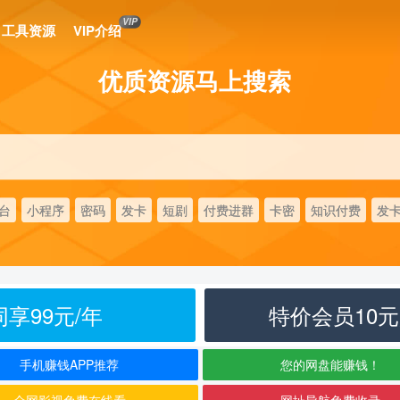
VIP
工具资源
VIP介绍
优质资源马上搜索
台
小程序
密码
发卡
短剧
付费进群
卡密
知识付费
发
享99元/年
特价会员10
手机赚钱APP推荐
您的网盘能赚钱！
全网影视免费在线看
网址导航免费收录