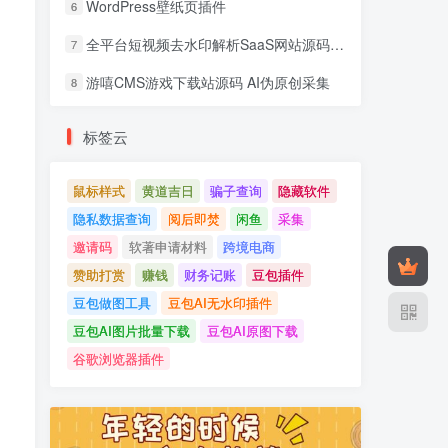
WordPress壁纸页插件
6
全平台短视频去水印解析SaaS网站源码 去水印api总站开源版本
7
游嘻CMS游戏下载站源码 AI伪原创采集
8
标签云
鼠标样式
黄道吉日
骗子查询
隐藏软件
隐私数据查询
阅后即焚
闲鱼
采集
邀请码
软著申请材料
跨境电商
赞助打赏
赚钱
财务记账
豆包插件
豆包做图工具
豆包AI无水印插件
豆包AI图片批量下载
豆包AI原图下载
谷歌浏览器插件