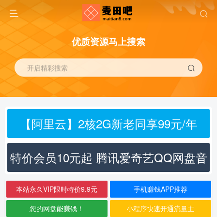
优质资源马上搜索
开启精彩搜索
【阿里云】2核2G新老同享99元/年
特价会员10元起 腾讯爱奇艺QQ网盘音
乐
本站永久VIP限时特价9.9元
手机赚钱APP推荐
您的网盘能赚钱！
小程序快速开通流量主