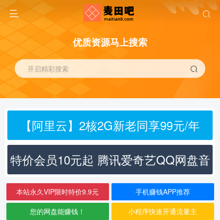
优质资源马上搜索
开启精彩搜索
【阿里云】2核2G新老同享99元/年
特价会员10元起 腾讯爱奇艺QQ网盘音
乐
本站永久VIP限时特价9.9元
手机赚钱APP推荐
您的网盘能赚钱！
小程序快速开通流量主