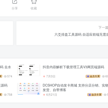
分享
收藏
下一
六爻排盘工具源码 自适应前端无需
码 去水
抖音内容解析下载管理工具V3网页端源码
574
7月3日
6
属
会员专属
板源码
DCSHOP自动发卡商城 支持分店分销、实
发货、自带博客
758
6月21日
属
会员专属