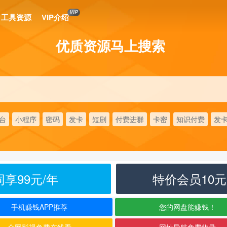
VIP
工具资源
VIP介绍
优质资源马上搜索
台
小程序
密码
发卡
短剧
付费进群
卡密
知识付费
发
享99元/年
特价会员10
手机赚钱APP推荐
您的网盘能赚钱！
全网影视免费在线看
网址导航免费收录