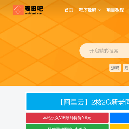
首页
程序源码
项目教程
开启精彩搜索
源码
后
【阿里云】2核2G新老同
本站永久VIP限时特价9.9元
搭建同款网站+小程序