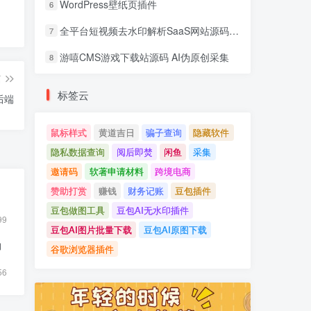
WordPress壁纸页插件
6
全平台短视频去水印解析SaaS网站源码 去水印api总站开源版本
7
游嘻CMS游戏下载站源码 AI伪原创采集
8
篇
标签云
后端
鼠标样式
黄道吉日
骗子查询
隐藏软件
隐私数据查询
阅后即焚
闲鱼
采集
邀请码
软著申请材料
跨境电商
赞助打赏
赚钱
财务记账
豆包插件
豆包做图工具
豆包AI无水印插件
99
豆包AI图片批量下载
豆包AI原图下载
物
谷歌浏览器插件
56