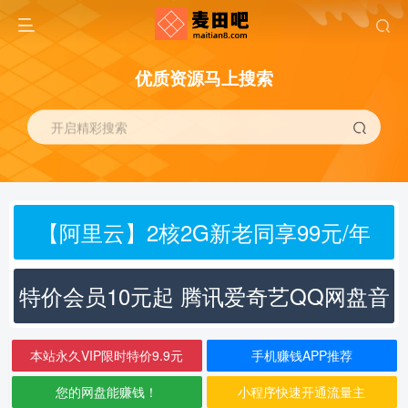
优质资源马上搜索
开启精彩搜索
【阿里云】2核2G新老同享99元/年
特价会员10元起 腾讯爱奇艺QQ网盘音
乐
本站永久VIP限时特价9.9元
手机赚钱APP推荐
您的网盘能赚钱！
小程序快速开通流量主