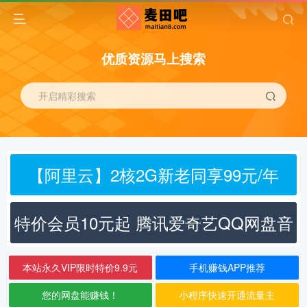
优质资源马上搜索
开启精彩搜索
【阿里云】2核2G新老同享99元/年
特价会员10元起 腾讯爱奇艺QQ网盘音
乐
本站永久VIP限时特价9.9元
手机赚钱APP推荐
您的网盘能赚钱！
小程序快速开通流量主