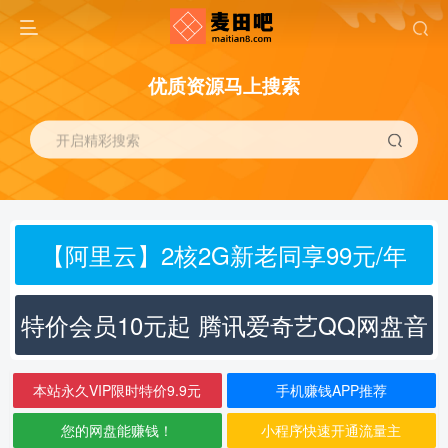
优质资源马上搜索
开启精彩搜索
【阿里云】2核2G新老同享99元/年
特价会员10元起 腾讯爱奇艺QQ网盘音
乐
本站永久VIP限时特价9.9元
手机赚钱APP推荐
您的网盘能赚钱！
小程序快速开通流量主