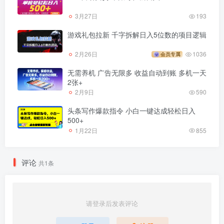
3月27日
193
游戏礼包拉新 千字拆解日入5位数的项目逻辑
2月26日
1036
会员专属
无需养机 广告无限多 收益自动到账 多机一天
2张+
2月9日
590
头条写作爆款指令 小白一键达成轻松日入
500+
1月22日
855
评论
共1条
请登录后发表评论