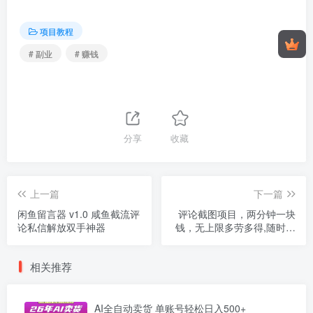
项目教程
# 副业
# 赚钱
分享
收藏
上一篇
下一篇
闲鱼留言器 v1.0 咸鱼截流评
评论截图项目，两分钟一块
论私信解放双手神器
钱，无上限多劳多得,随时随
地可以操作
相关推荐
AI全自动卖货 单账号轻松日入500+