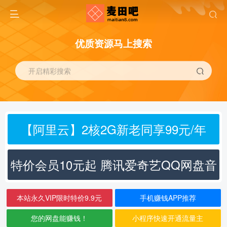
优质资源马上搜索
开启精彩搜索
【阿里云】2核2G新老同享99元/年
特价会员10元起 腾讯爱奇艺QQ网盘音
乐
本站永久VIP限时特价9.9元
手机赚钱APP推荐
您的网盘能赚钱！
小程序快速开通流量主