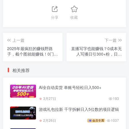
分享
收藏
上一篇
下一篇
2025年最疯狂的赚钱野路
直播写字也能赚钱？0成本无
子，截个图就能赚钱！0门槛
人写播日引300+粉，日入
手机操作，一天躺赚600+！
600+，玩法全公开！
相关推荐
AI全自动卖货 单账号轻松日入500+
3月27日
193
游戏礼包拉新 千字拆解日入5位数的项目逻辑
2月26日
1037
会员专属