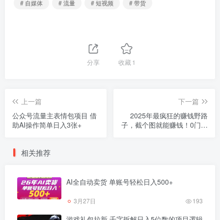
# 自媒体
# 流量
# 短视频
# 带货
分享
收藏
1
上一篇
下一篇
公众号流量主表情包项目 借
2025年最疯狂的赚钱野路
助AI操作简单日入3张+
子，截个图就能赚钱！0门槛
手机操作，一天躺赚600+！
相关推荐
AI全自动卖货 单账号轻松日入500+
3月27日
193
游戏礼包拉新 千字拆解日入5位数的项目逻辑