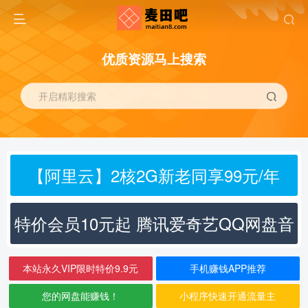
优质资源马上搜索
开启精彩搜索
【阿里云】2核2G新老同享99元/年
特价会员10元起 腾讯爱奇艺QQ网盘音
乐
本站永久VIP限时特价9.9元
手机赚钱APP推荐
您的网盘能赚钱！
小程序快速开通流量主