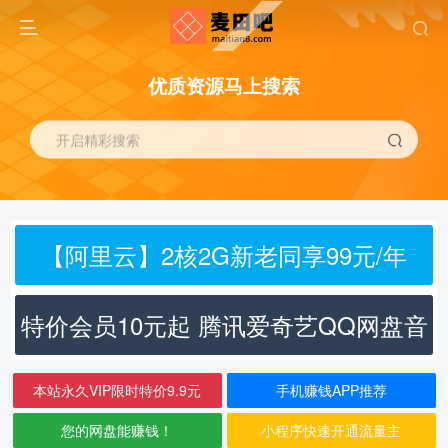
优质资源马上搜索
开启精彩搜索
【阿里云】2核2G新老同享99元/年
特价会员10元起 腾讯爱奇艺QQ网盘音
乐
本站永久VIP限时特价9.9元
手机赚钱APP推荐
您的网盘能赚钱！
小程序快速开通流量主