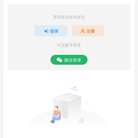
请登录后发表评论
登录
注册
社交账号登录
微信登录