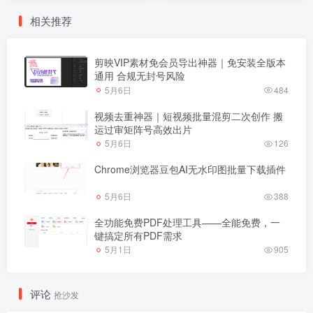
相关推荐
剪映VIP素材免会员导出神器｜免安装全版本
通用 合规无封号风险
5月6日
484
视频去重神器｜短视频批量混剪二次创作 搬
运过审矩阵号高效出片
5月6日
126
Chrome浏览器豆包AI无水印图批量下载插件
5月6日
388
全功能免费PDF处理工具——全能免费，一
键搞定所有PDF需求
5月1日
905
评论
抢沙发