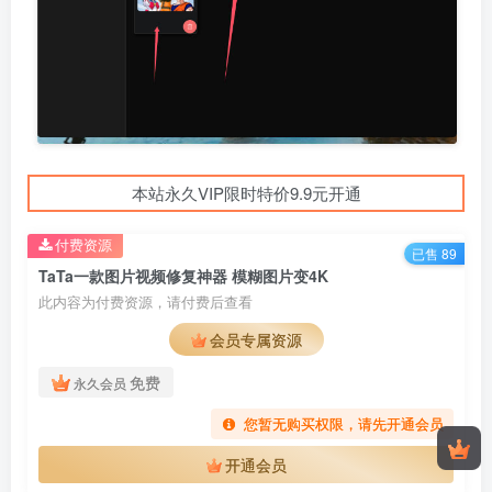
本站永久VIP限时特价9.9元开通
付费资源
已售 89
TaTa一款图片视频修复神器 模糊图片变4K
此内容为付费资源，请付费后查看
会员专属资源
免费
永久会员
您暂无购买权限，请先开通会员
开通会员