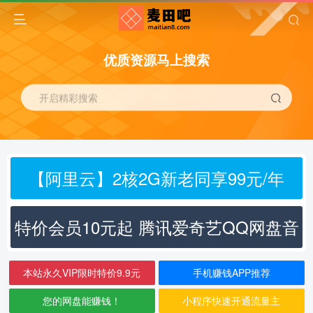
优质资源马上搜索
开启精彩搜索
【阿里云】2核2G新老同享99元/年
特价会员10元起 腾讯爱奇艺QQ网盘音
乐
本站永久VIP限时特价9.9元
手机赚钱APP推荐
您的网盘能赚钱！
小程序快速开通流量主