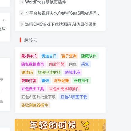
WordPress壁纸页插件
6
全平台短视频去水印解析SaaS网站源码 去水印api总站开源版本
7
篇
游嘻CMS游戏下载站源码 AI伪原创采集
8
适应
标签云
鼠标样式
黄道吉日
骗子查询
隐藏软件
隐私数据查询
阅后即焚
闲鱼
采集
邀请码
软著申请材料
跨境电商
99
赞助打赏
赚钱
财务记账
豆包插件
豆包做图工具
豆包AI无水印插件
物
豆包AI图片批量下载
豆包AI原图下载
56
谷歌浏览器插件