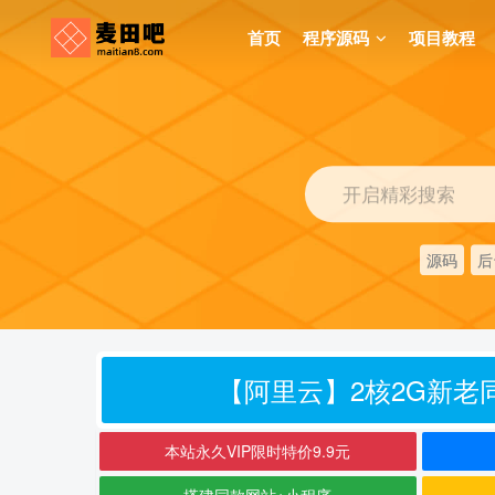
首页
程序源码
项目教程
开启精彩搜索
源码
后
【阿里云】2核2G新老同
本站永久VIP限时特价9.9元
搭建同款网站+小程序