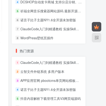
DCSHOP自动发卡商城 支持分店分销、实物发货、自带博客
4
祈福全网音乐搜索器网站源码 最新开源修复版
5
诺言子比子主题NY1.6全开源未加密版
6
ClaudeCode入门到精通教程 实操Skill开发+企业级插件
7
WordPress壁纸页插件
8
以
热门资源
ClaudeCode入门到精通教程 实操Skill开发+企业级插件
1
云智文件外链系统 多用户版本
2
APP应用官网 pbootcms单页网站模板源码
3
诺言子比子主题NY1.6全开源未加密版
4
抖音内容解析下载管理工具V3网页端源码
5