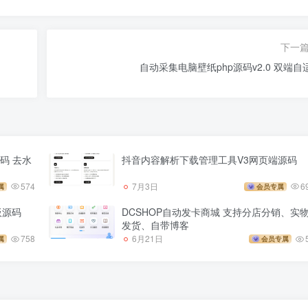
下一
自动采集电脑壁纸php源码v2.0 双端自
码 去水
抖音内容解析下载管理工具V3网页端源码
574
7月3日
6
属
会员专属
板源码
DCSHOP自动发卡商城 支持分店分销、实
发货、自带博客
758
6月21日
属
会员专属