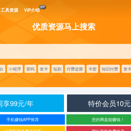
VIP
工具资源
VIP介绍
优质资源马上搜索
台
小程序
密码
发卡
短剧
付费进群
卡密
知识付费
发
享99元/年
特价会员10
手机赚钱APP推荐
您的网盘能赚钱！
全网影视免费在线看
网址导航免费收录