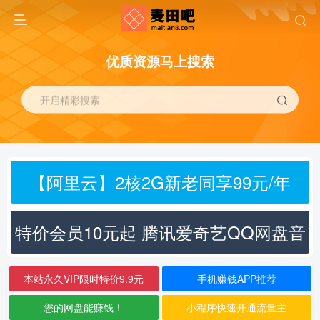
优质资源马上搜索
开启精彩搜索
【阿里云】2核2G新老同享99元/年
特价会员10元起 腾讯爱奇艺QQ网盘音
乐
本站永久VIP限时特价9.9元
手机赚钱APP推荐
您的网盘能赚钱！
小程序快速开通流量主