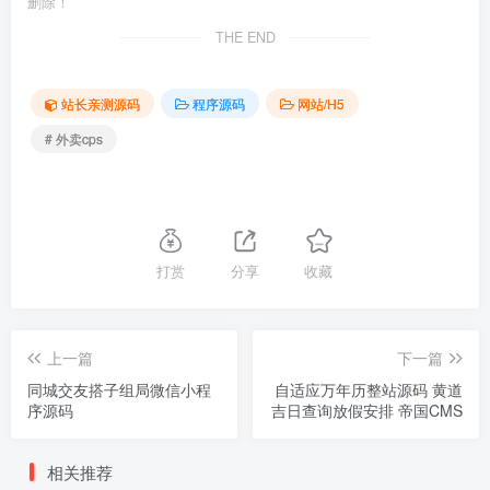
删除！
THE END
站长亲测源码
程序源码
网站/H5
# 外卖cps
打赏
分享
收藏
上一篇
下一篇
同城交友搭子组局微信小程
自适应万年历整站源码 黄道
序源码
吉日查询放假安排 帝国CMS
相关推荐