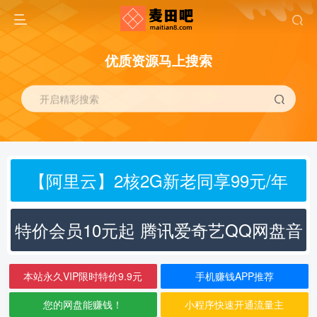
优质资源马上搜索
开启精彩搜索
【阿里云】2核2G新老同享99元/年
特价会员10元起 腾讯爱奇艺QQ网盘音
乐
本站永久VIP限时特价9.9元
手机赚钱APP推荐
您的网盘能赚钱！
小程序快速开通流量主