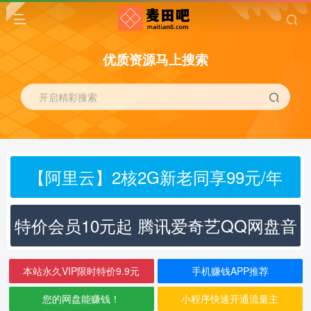
优质资源马上搜索
开启精彩搜索
【阿里云】2核2G新老同享99元/年
特价会员10元起 腾讯爱奇艺QQ网盘音
乐
本站永久VIP限时特价9.9元
手机赚钱APP推荐
您的网盘能赚钱！
小程序快速开通流量主