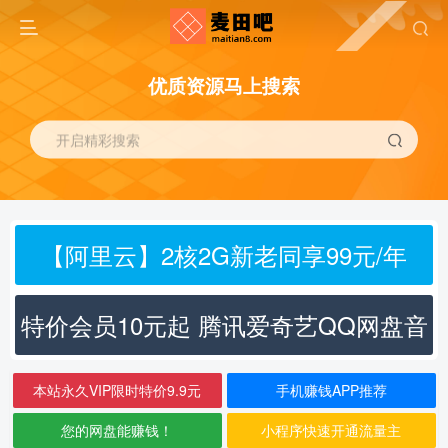
优质资源马上搜索
开启精彩搜索
【阿里云】2核2G新老同享99元/年
特价会员10元起 腾讯爱奇艺QQ网盘音
乐
本站永久VIP限时特价9.9元
手机赚钱APP推荐
您的网盘能赚钱！
小程序快速开通流量主