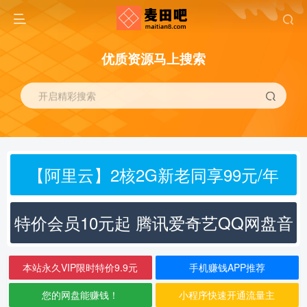
优质资源马上搜索
开启精彩搜索
【阿里云】2核2G新老同享99元/年
特价会员10元起 腾讯爱奇艺QQ网盘音
乐
本站永久VIP限时特价9.9元
手机赚钱APP推荐
您的网盘能赚钱！
小程序快速开通流量主