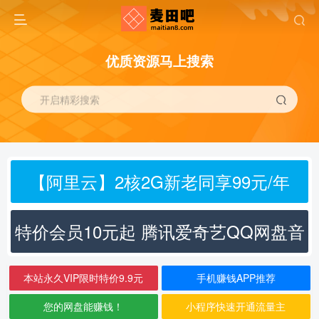
优质资源马上搜索
开启精彩搜索
【阿里云】2核2G新老同享99元/年
特价会员10元起 腾讯爱奇艺QQ网盘音
乐
本站永久VIP限时特价9.9元
手机赚钱APP推荐
您的网盘能赚钱！
小程序快速开通流量主