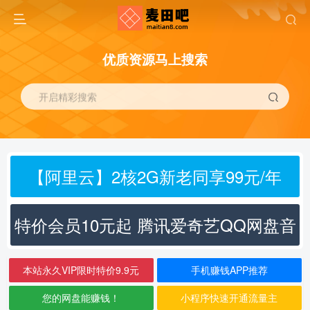
优质资源马上搜索
开启精彩搜索
【阿里云】2核2G新老同享99元/年
特价会员10元起 腾讯爱奇艺QQ网盘音
乐
本站永久VIP限时特价9.9元
手机赚钱APP推荐
您的网盘能赚钱！
小程序快速开通流量主