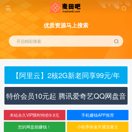
优质资源马上搜索
开启精彩搜索
【阿里云】2核2G新老同享99元/年
特价会员10元起 腾讯爱奇艺QQ网盘音
乐
本站永久VIP限时特价9.9元
手机赚钱APP推荐
您的网盘能赚钱！
小程序快速开通流量主