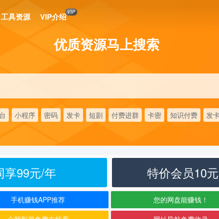
VIP
工具资源
VIP介绍
优质资源马上搜索
台
小程序
密码
发卡
短剧
付费进群
卡密
知识付费
发
享99元/年
特价会员10
手机赚钱APP推荐
您的网盘能赚钱！
全网影视免费在线看
网址导航免费收录