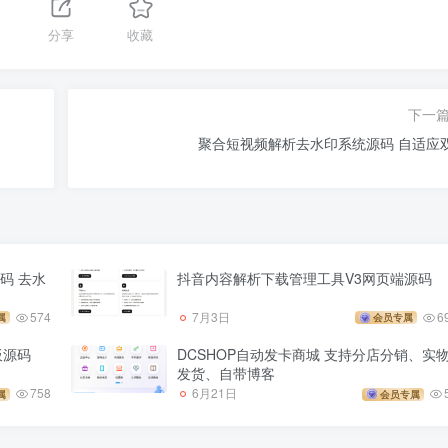
分享
收藏
下一
聚合短视频解析去水印系统源码 自适应
码 去水
抖音内容解析下载管理工具V3网页端源码
574
7月3日
6
属
会员专属
板源码
DCSHOP自动发卡商城 支持分店分销、实
发货、自带博客
758
6月21日
属
会员专属