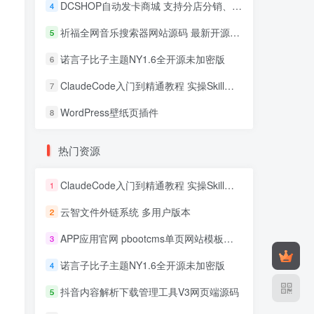
DCSHOP自动发卡商城 支持分店分销、实物发货、自带博客
4
祈福全网音乐搜索器网站源码 最新开源修复版
5
诺言子比子主题NY1.6全开源未加密版
6
ClaudeCode入门到精通教程 实操Skill开发+企业级插件
7
WordPress壁纸页插件
8
热门资源
ClaudeCode入门到精通教程 实操Skill开发+企业级插件
1
云智文件外链系统 多用户版本
2
APP应用官网 pbootcms单页网站模板源码
3
诺言子比子主题NY1.6全开源未加密版
4
抖音内容解析下载管理工具V3网页端源码
5