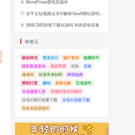
WordPress壁纸页插件
6
全平台短视频去水印解析SaaS网站源码 去水印api总站开源版本
7
游嘻CMS游戏下载站源码 AI伪原创采集
8
标签云
鼠标样式
黄道吉日
骗子查询
隐藏软件
隐私数据查询
阅后即焚
闲鱼
采集
邀请码
软著申请材料
跨境电商
以
赞助打赏
赚钱
财务记账
豆包插件
豆包做图工具
豆包AI无水印插件
豆包AI图片批量下载
豆包AI原图下载
谷歌浏览器插件