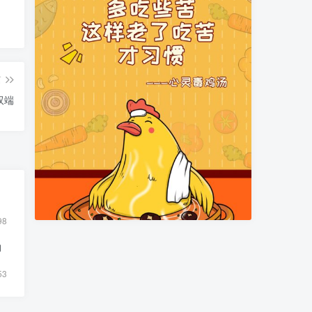
篇
双端
98
物
53