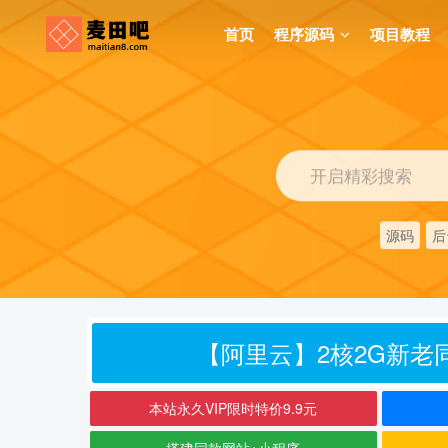
首页
程序源码
项目教程
开启精彩搜索
源码
后
【阿里云】2核2G新老同
本站永久VIP限时特价9.9元
搭建同款网站+小程序