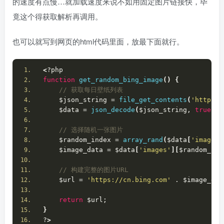
的速度有点慢…就加载速度来说不如用固定图片链接快，毕
竟这个得获取解析再调用。
也可以就写到网页的html代码里面，放最下面就行。
<
?php
function
get_random_bing_image
()
{
 // 获取每日壁纸列表
    $json_string = 
file_get_contents
(
'https:/
    $data = 
json_decode
(
$json_string, 
true
)
;
 // 选择随机一张图片
    $random_index = 
array_rand
(
$data
[
'images'
    $image_data = $data
[
'images'
][
$random_ind
 // 构建完整的图片URL
    $url = 
'https://cn.bing.com'
 . $image_dat
return
 $url;
}
?
>