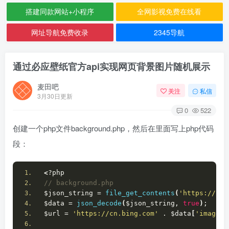
搭建同款网站+小程序
全网影视免费在线看
网址导航免费收录
2345导航
通过必应壁纸官方api实现网页背景图片随机展示
麦田吧
关注
私信
3月30日更新
0
522
创建一个php文件background.php，然后在里面写上php代码
段：
<
?php
// background.php
$json_string = 
file_get_contents
(
'https://cn.
$data = 
json_decode
(
$json_string, 
true
)
;
$url = 
'https://cn.bing.com'
 . $data
[
'images'