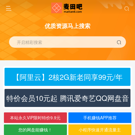
优质资源马上搜索
开启精彩搜索
【阿里云】2核2G新老同享99元/年
特价会员10元起 腾讯爱奇艺QQ网盘音
乐
本站永久VIP限时特价9.9元
手机赚钱APP推荐
您的网盘能赚钱！
小程序快速开通流量主