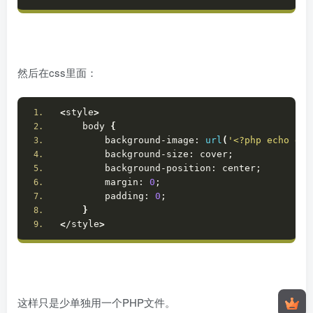
然后在css里面：
<
style
>
    body 
{
        background-image: 
url
(
'<?php echo get
        background-size: cover;
        background-position: center;
        margin: 
0
;
        padding: 
0
;
}
<
/style
>
这样只是少单独用一个PHP文件。