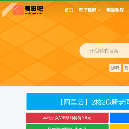
首页
程序源码
项目教程
开启精彩搜索
源码
后
【阿里云】2核2G新老同
本站永久VIP限时特价9.9元
搭建同款网站+小程序