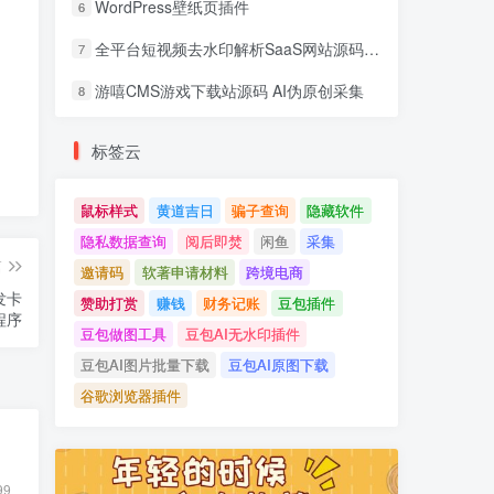
WordPress壁纸页插件
6
全平台短视频去水印解析SaaS网站源码 去水印api总站开源版本
7
游嘻CMS游戏下载站源码 AI伪原创采集
8
标签云
鼠标样式
黄道吉日
骗子查询
隐藏软件
隐私数据查询
阅后即焚
闲鱼
采集
篇
邀请码
软著申请材料
跨境电商
发卡
赞助打赏
赚钱
财务记账
豆包插件
程序
豆包做图工具
豆包AI无水印插件
豆包AI图片批量下载
豆包AI原图下载
谷歌浏览器插件
99