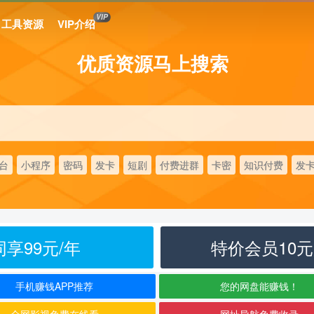
VIP
工具资源
VIP介绍
优质资源马上搜索
台
小程序
密码
发卡
短剧
付费进群
卡密
知识付费
发
享99元/年
特价会员10
手机赚钱APP推荐
您的网盘能赚钱！
全网影视免费在线看
网址导航免费收录