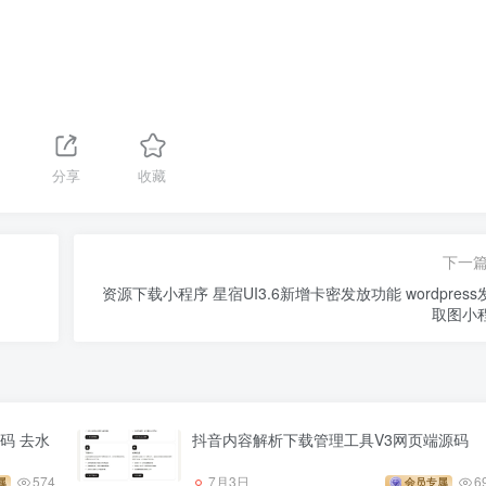
分享
收藏
下一
资源下载小程序 星宿UI3.6新增卡密发放功能 wordpress
取图小
码 去水
抖音内容解析下载管理工具V3网页端源码
574
7月3日
6
属
会员专属