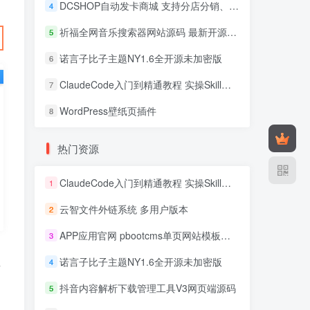
DCSHOP自动发卡商城 支持分店分销、实物发货、自带博客
4
祈福全网音乐搜索器网站源码 最新开源修复版
5
诺言子比子主题NY1.6全开源未加密版
6
ClaudeCode入门到精通教程 实操Skill开发+企业级插件
7
WordPress壁纸页插件
8
热门资源
ClaudeCode入门到精通教程 实操Skill开发+企业级插件
1
云智文件外链系统 多用户版本
2
APP应用官网 pbootcms单页网站模板源码
3
诺言子比子主题NY1.6全开源未加密版
4
以
抖音内容解析下载管理工具V3网页端源码
5