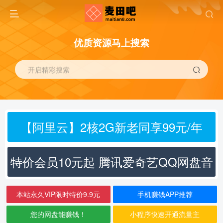
优质资源马上搜索
开启精彩搜索
【阿里云】2核2G新老同享99元/年
特价会员10元起 腾讯爱奇艺QQ网盘音
乐
本站永久VIP限时特价9.9元
手机赚钱APP推荐
您的网盘能赚钱！
小程序快速开通流量主