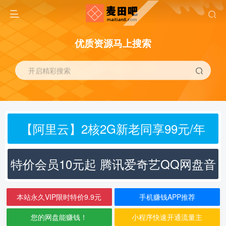
优质资源马上搜索
开启精彩搜索
【阿里云】2核2G新老同享99元/年
特价会员10元起 腾讯爱奇艺QQ网盘音
乐
本站永久VIP限时特价9.9元
手机赚钱APP推荐
您的网盘能赚钱！
小程序快速开通流量主