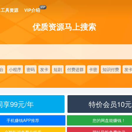
VIP
工具资源
VIP介绍
优质资源马上搜索
台
小程序
密码
发卡
短剧
付费进群
卡密
知识付费
发
享99元/年
特价会员10
手机赚钱APP推荐
您的网盘能赚钱！
全网影视免费在线看
网址导航免费收录