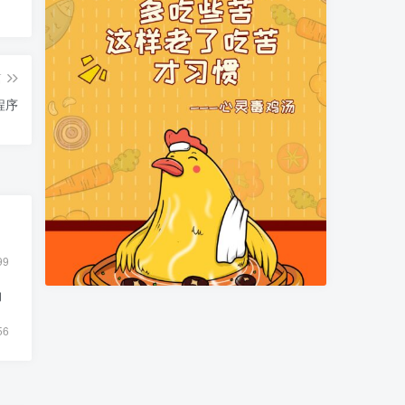
篇
程序
99
物
56