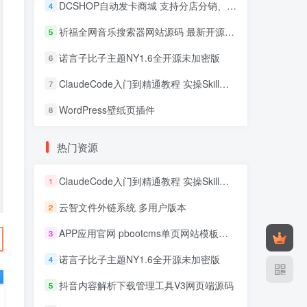
DCSHOP自动发卡商城 支持分店分销、实物发货、自带博客
4
祈福全网音乐搜索器网站源码 最新开源修复版
5
诺言子比子主题NY1.6全开源未加密版
6
ClaudeCode入门到精通教程 实操Skill开发+企业级插件
7
WordPress壁纸页插件
8
热门资源
ClaudeCode入门到精通教程 实操Skill开发+企业级插件
1
云智文件外链系统 多用户版本
2
APP应用官网 pbootcms单页网站模板源码
3
诺言子比子主题NY1.6全开源未加密版
4
抖音内容解析下载管理工具V3网页端源码
5