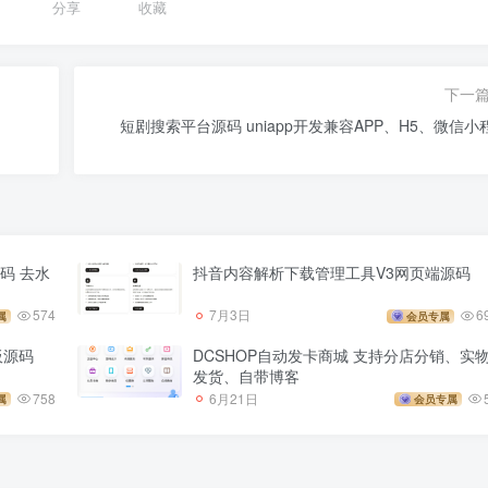
分享
收藏
下一
短剧搜索平台源码 uniapp开发兼容APP、H5、微信小
码 去水
抖音内容解析下载管理工具V3网页端源码
574
7月3日
6
属
会员专属
板源码
DCSHOP自动发卡商城 支持分店分销、实
发货、自带博客
758
6月21日
属
会员专属