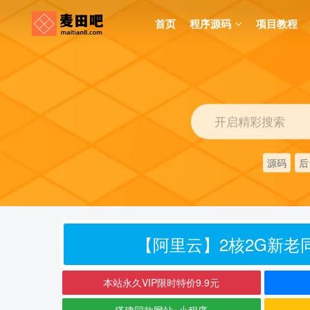
首页
程序源码
项目教程
开启精彩搜索
源码
后
【阿里云】2核2G新老同
本站永久VIP限时特价9.9元
搭建同款网站+小程序