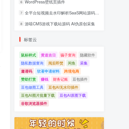
WordPress壁纸页插件
6
全平台短视频去水印解析SaaS网站源码 去水印api总站开源版本
7
游嘻CMS游戏下载站源码 AI伪原创采集
8
标签云
鼠标样式
黄道吉日
骗子查询
隐藏软件
隐私数据查询
阅后即焚
闲鱼
采集
以
邀请码
软著申请材料
跨境电商
赞助打赏
赚钱
财务记账
豆包插件
豆包做图工具
豆包AI无水印插件
豆包AI图片批量下载
豆包AI原图下载
谷歌浏览器插件