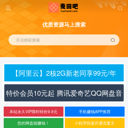
优质资源马上搜索
开启精彩搜索
【阿里云】2核2G新老同享99元/年
特价会员10元起 腾讯爱奇艺QQ网盘音
乐
本站永久VIP限时特价9.9元
手机赚钱APP推荐
您的网盘能赚钱！
小程序快速开通流量主