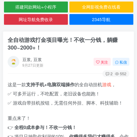
搭建同款网站+小程序
全网影视免费在线看
网址导航免费收录
2345导航
全自动游戏打金项目曝光！不收一分钱，躺赚
300~2000+！
豆浆, 豆浆
关注
私信
9月27日更新
2
552
这是一款
支持手机+电脑双端操作
的全自动挂机
游戏
，
✅ 可多开运行，不吃配置，老旧设备也能跑！
✅ 游戏自带挂机按钮，无需任何外挂、脚本、科技辅助！
重点来了！
👉
全程0成本参与！不收一分钱！
👉 项目只抽取你利润的10%，
你赚得多我们才赚得多
，合作