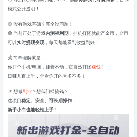
模式公开透明！
🟡 没有游戏基础？完全没问题！
🟢 当前正处于游戏
内测福利期
，挂机打怪就能产金币，金币
可以
实时提现变现
，每天都能看到收益到账！
💰 简单理解就是——
你开个手机/电脑，挂着不动，它自己打怪
赚钱
！
日赚几百上千，全看你开的号多不多！
📌 想做
副业
？想低门槛搞钱？
这项目
稳定、安全、可长期操作
，
新手小白也能轻松上手！