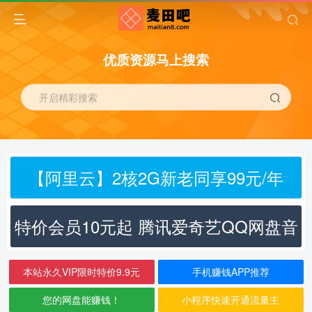
优质资源马上搜索
开启精彩搜索
【阿里云】2核2G新老同享99元/年
特价会员10元起 腾讯爱奇艺QQ网盘音
乐
本站永久VIP限时特价9.9元
手机赚钱APP推荐
您的网盘能赚钱！
小程序快速开通流量主