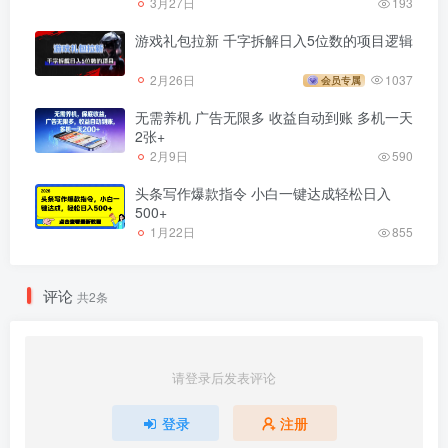
3月27日
193
游戏礼包拉新 千字拆解日入5位数的项目逻辑
2月26日
1037
会员专属
无需养机 广告无限多 收益自动到账 多机一天
2张+
2月9日
590
头条写作爆款指令 小白一键达成轻松日入
500+
1月22日
855
评论
共2条
请登录后发表评论
登录
注册