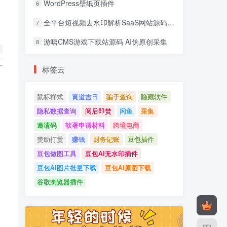
WordPress壁纸页插件
6
全平台短视频去水印解析SaaS网站源码 去水印api总站开源版本
7
游嘻CMS游戏下载站源码 AI伪原创采集
8
标签云
鼠标样式
黄道吉日
骗子查询
隐藏软件
隐私数据查询
阅后即焚
闲鱼
采集
邀请码
软著申请材料
跨境电商
赞助打赏
赚钱
财务记账
豆包插件
豆包做图工具
豆包AI无水印插件
豆包AI图片批量下载
豆包AI原图下载
谷歌浏览器插件