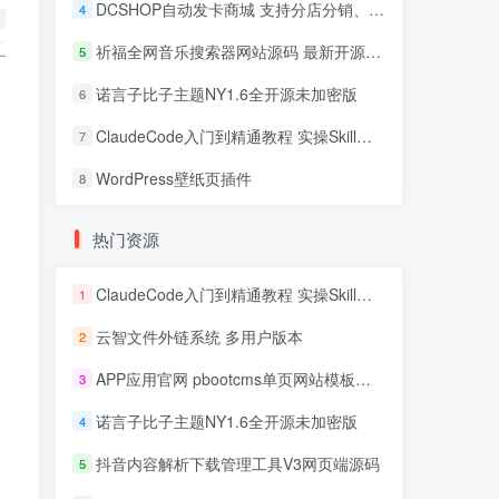
DCSHOP自动发卡商城 支持分店分销、实物发货、自带博客
4
祈福全网音乐搜索器网站源码 最新开源修复版
5
诺言子比子主题NY1.6全开源未加密版
6
ClaudeCode入门到精通教程 实操Skill开发+企业级插件
7
WordPress壁纸页插件
8
热门资源
ClaudeCode入门到精通教程 实操Skill开发+企业级插件
1
云智文件外链系统 多用户版本
2
APP应用官网 pbootcms单页网站模板源码
3
诺言子比子主题NY1.6全开源未加密版
4
抖音内容解析下载管理工具V3网页端源码
5