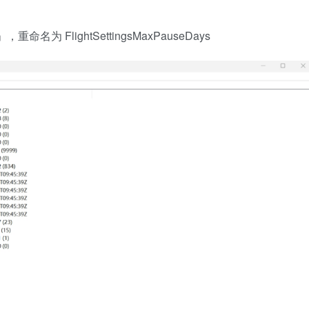
为 FlightSettingsMaxPauseDays