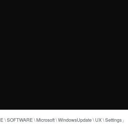
TWARE \ Microsoft \ WindowsUpdate \ UX \ Settings」