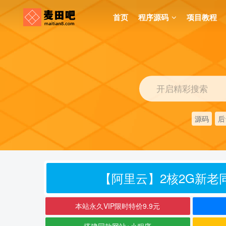
首页
程序源码
项目教程
开启精彩搜索
源码
后
【阿里云】2核2G新老同
本站永久VIP限时特价9.9元
搭建同款网站+小程序