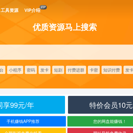
VIP
工具资源
VIP介绍
优质资源马上搜索
台
小程序
密码
发卡
短剧
付费进群
卡密
知识付费
发
享99元/年
特价会员10
手机赚钱APP推荐
您的网盘能赚钱！
全网影视免费在线看
网址导航免费收录