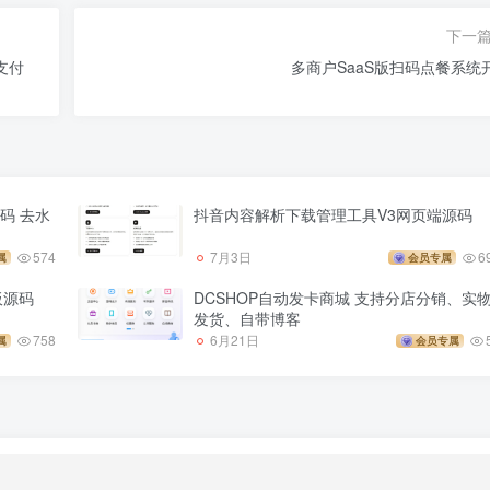
下一
支付
多商户SaaS版扫码点餐系统
码 去水
抖音内容解析下载管理工具V3网页端源码
574
7月3日
6
属
会员专属
板源码
DCSHOP自动发卡商城 支持分店分销、实
发货、自带博客
758
6月21日
属
会员专属