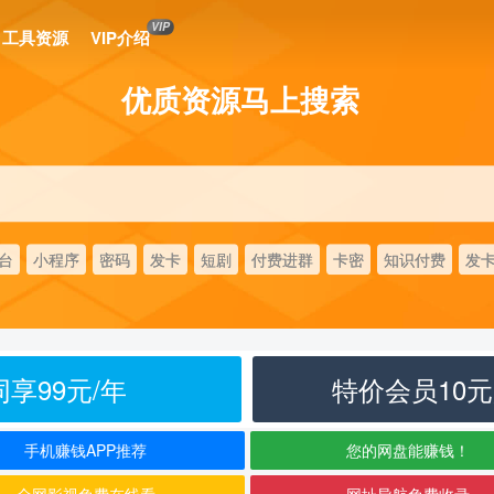
VIP
工具资源
VIP介绍
优质资源马上搜索
台
小程序
密码
发卡
短剧
付费进群
卡密
知识付费
发
享99元/年
特价会员10
手机赚钱APP推荐
您的网盘能赚钱！
全网影视免费在线看
网址导航免费收录