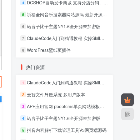
DCSHOP自动发卡商城 支持分店分销、实物发货、自带博客
4
祈福全网音乐搜索器网站源码 最新开源修复版
5
诺言子比子主题NY1.6全开源未加密版
6
ClaudeCode入门到精通教程 实操Skill开发+企业级插件
7
WordPress壁纸页插件
8
热门资源
ClaudeCode入门到精通教程 实操Skill开发+企业级插件
1
云智文件外链系统 多用户版本
2
APP应用官网 pbootcms单页网站模板源码
3
诺言子比子主题NY1.6全开源未加密版
4
抖音内容解析下载管理工具V3网页端源码
5