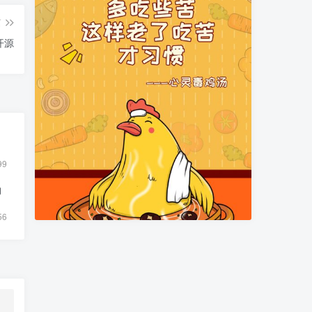
篇
开源
99
物
56