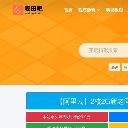
首页
程序源码
项目教程
开启精彩搜索
源码
后
【阿里云】2核2G新老同
本站永久VIP限时特价9.9元
搭建同款网站+小程序