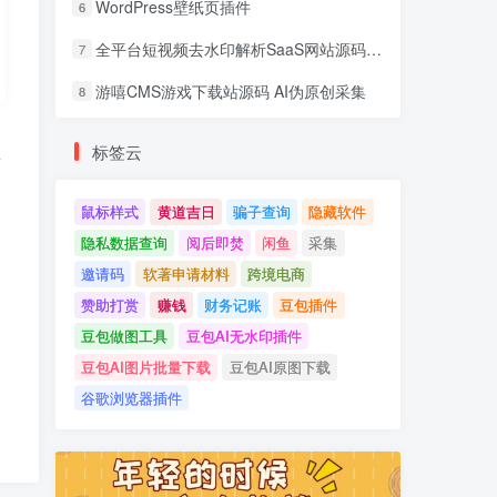
WordPress壁纸页插件
6
全平台短视频去水印解析SaaS网站源码 去水印api总站开源版本
7
游嘻CMS游戏下载站源码 AI伪原创采集
8
标签云
以
鼠标样式
黄道吉日
骗子查询
隐藏软件
隐私数据查询
阅后即焚
闲鱼
采集
邀请码
软著申请材料
跨境电商
赞助打赏
赚钱
财务记账
豆包插件
豆包做图工具
豆包AI无水印插件
豆包AI图片批量下载
豆包AI原图下载
谷歌浏览器插件