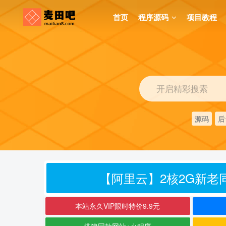
首页
程序源码
项目教程
开启精彩搜索
源码
后
【阿里云】2核2G新老同
本站永久VIP限时特价9.9元
搭建同款网站+小程序