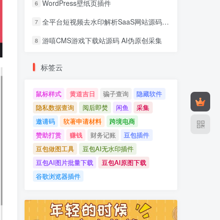
WordPress壁纸页插件
6
全平台短视频去水印解析SaaS网站源码 去水印api总站开源版本
7
游嘻CMS游戏下载站源码 AI伪原创采集
8
标签云
鼠标样式
黄道吉日
骗子查询
隐藏软件
隐私数据查询
阅后即焚
闲鱼
采集
邀请码
软著申请材料
跨境电商
赞助打赏
赚钱
财务记账
豆包插件
豆包做图工具
豆包AI无水印插件
豆包AI图片批量下载
豆包AI原图下载
谷歌浏览器插件