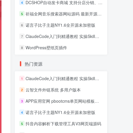
DCSHOP自动发卡商城 支持分店分销、实物发货、自带博客
4
祈福全网音乐搜索器网站源码 最新开源修复版
5
诺言子比子主题NY1.6全开源未加密版
6
ClaudeCode入门到精通教程 实操Skill开发+企业级插件
7
WordPress壁纸页插件
8
热门资源
ClaudeCode入门到精通教程 实操Skill开发+企业级插件
1
云智文件外链系统 多用户版本
2
APP应用官网 pbootcms单页网站模板源码
3
诺言子比子主题NY1.6全开源未加密版
4
抖音内容解析下载管理工具V3网页端源码
5