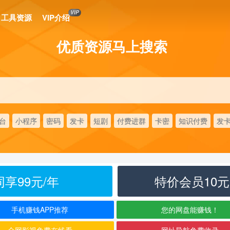
VIP
工具资源
VIP介绍
优质资源马上搜索
台
小程序
密码
发卡
短剧
付费进群
卡密
知识付费
发
享99元/年
特价会员10
手机赚钱APP推荐
您的网盘能赚钱！
全网影视免费在线看
网址导航免费收录