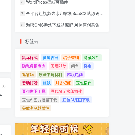
WordPress壁纸页插件
6
全平台短视频去水印解析SaaS网站源码 去水印api总站开源版本
7
游嘻CMS游戏下载站源码 AI伪原创采集
8
标签云
鼠标样式
黄道吉日
骗子查询
隐藏软件
隐私数据查询
阅后即焚
闲鱼
采集
邀请码
软著申请材料
跨境电商
赞助打赏
赚钱
财务记账
豆包插件
篇
豆包做图工具
豆包AI无水印插件
+！
豆包AI图片批量下载
豆包AI原图下载
谷歌浏览器插件