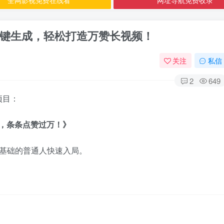
一键生成，轻松打造万赞长视频！
关注
私信
2
649
项目：
，条条点赞过万！》
0基础的普通人快速入局。