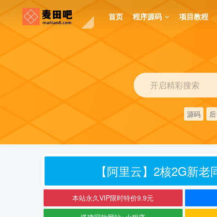
首页
程序源码
项目教程
开启精彩搜索
源码
后
【阿里云】2核2G新老同
本站永久VIP限时特价9.9元
搭建同款网站+小程序