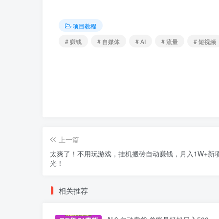
项目教程
# 赚钱
# 自媒体
# AI
# 流量
# 短视频
上一篇
太爽了！不用玩游戏，挂机搬砖自动赚钱，月入1W+新
光！
相关推荐