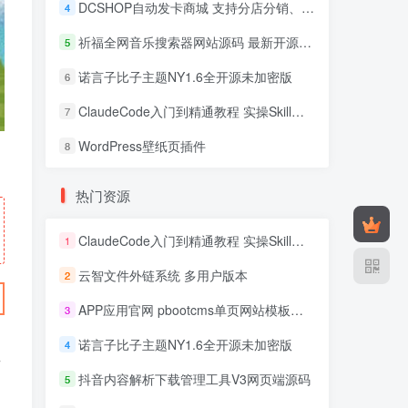
DCSHOP自动发卡商城 支持分店分销、实物发货、自带博客
4
祈福全网音乐搜索器网站源码 最新开源修复版
5
诺言子比子主题NY1.6全开源未加密版
6
ClaudeCode入门到精通教程 实操Skill开发+企业级插件
7
WordPress壁纸页插件
8
热门资源
ClaudeCode入门到精通教程 实操Skill开发+企业级插件
1
云智文件外链系统 多用户版本
2
APP应用官网 pbootcms单页网站模板源码
3
诺言子比子主题NY1.6全开源未加密版
4
以
抖音内容解析下载管理工具V3网页端源码
5