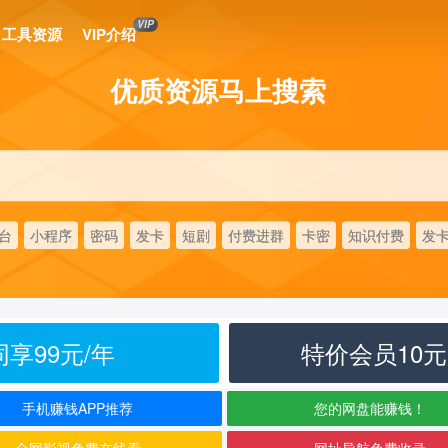
VIP
工具资源
VIP介绍
优质资源马上搜索
台
小程序
密码
发卡
短剧
付费进群
卡密
知识付费
发
享99元/年
特价会员10
手机赚钱APP推荐
您的网盘能赚钱！
全网影视免费在线看
网址导航免费收录