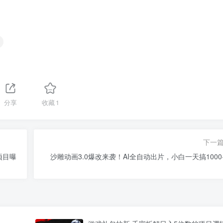
分享
收藏
1
下一
项目曝
沙雕动画3.0爆改来袭！AI全自动出片，小白一天搞1000