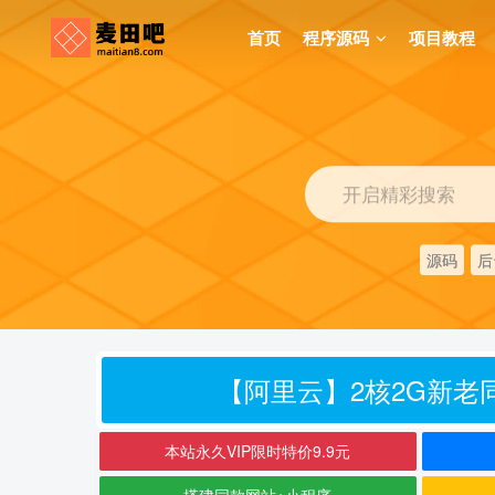
首页
程序源码
项目教程
开启精彩搜索
源码
后
【阿里云】2核2G新老同
本站永久VIP限时特价9.9元
搭建同款网站+小程序