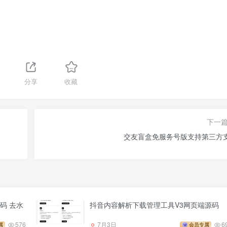
分享
收藏
下一
交友盲盒免服务号版支持第三方
码 去水
抖音内容解析下载管理工具V3网页端源码
576
7月3日
6
属
会员专属