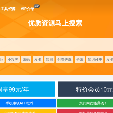
VIP
工具资源
VIP介绍
优质资源马上搜索
台
小程序
密码
发卡
短剧
付费进群
卡密
知识付费
发
享99元/年
特价会员10
手机赚钱APP推荐
您的网盘能赚钱！
全网影视免费在线看
网址导航免费收录