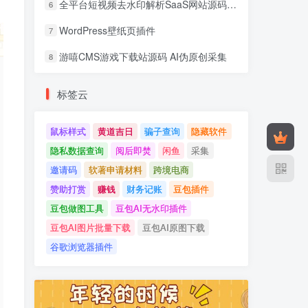
全平台短视频去水印解析SaaS网站源码 去水印api总站开源版本
6
WordPress壁纸页插件
7
游嘻CMS游戏下载站源码 AI伪原创采集
8
标签云
鼠标样式
黄道吉日
骗子查询
隐藏软件
隐私数据查询
阅后即焚
闲鱼
采集
邀请码
软著申请材料
跨境电商
赞助打赏
赚钱
财务记账
豆包插件
豆包做图工具
豆包AI无水印插件
豆包AI图片批量下载
豆包AI原图下载
谷歌浏览器插件