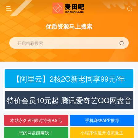
优质资源马上搜索
开启精彩搜索
【阿里云】2核2G新老同享99元/年
特价会员10元起 腾讯爱奇艺QQ网盘音
乐
本站永久VIP限时特价9.9元
手机赚钱APP推荐
您的网盘能赚钱！
小程序快速开通流量主