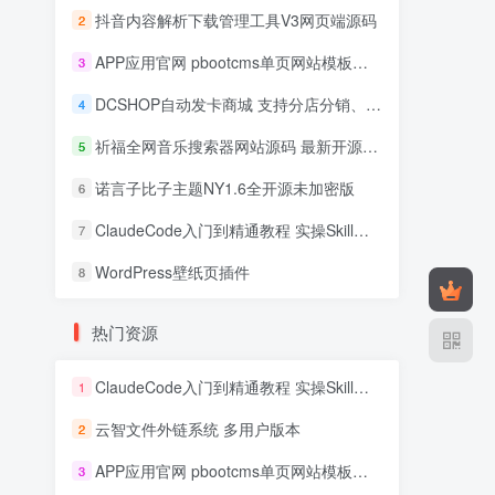
抖音内容解析下载管理工具V3网页端源码
2
APP应用官网 pbootcms单页网站模板源码
3
DCSHOP自动发卡商城 支持分店分销、实物发货、自带博客
4
祈福全网音乐搜索器网站源码 最新开源修复版
5
诺言子比子主题NY1.6全开源未加密版
6
ClaudeCode入门到精通教程 实操Skill开发+企业级插件
7
WordPress壁纸页插件
8
热门资源
ClaudeCode入门到精通教程 实操Skill开发+企业级插件
1
云智文件外链系统 多用户版本
2
APP应用官网 pbootcms单页网站模板源码
3