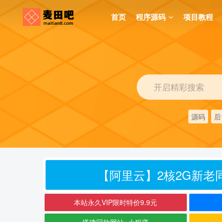
首页
程序源码
项目教程
开启精彩搜索
源码
后
【阿里云】2核2G新老同
本站永久VIP限时特价9.9元
搭建同款网站+小程序