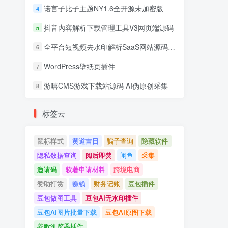
诺言子比子主题NY1.6全开源未加密版
4
抖音内容解析下载管理工具V3网页端源码
5
全平台短视频去水印解析SaaS网站源码 去水印api总站开源版本
6
WordPress壁纸页插件
7
游嘻CMS游戏下载站源码 AI伪原创采集
8
标签云
鼠标样式
黄道吉日
骗子查询
隐藏软件
隐私数据查询
阅后即焚
闲鱼
采集
邀请码
软著申请材料
跨境电商
赞助打赏
赚钱
财务记账
豆包插件
豆包做图工具
豆包AI无水印插件
豆包AI图片批量下载
豆包AI原图下载
谷歌浏览器插件