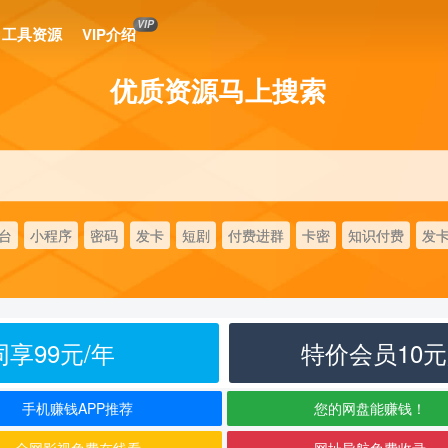
VIP
工具资源
VIP介绍
优质资源马上搜索
台
小程序
密码
发卡
短剧
付费进群
卡密
知识付费
发
享99元/年
特价会员10
手机赚钱APP推荐
您的网盘能赚钱！
全网影视免费在线看
网址导航免费收录