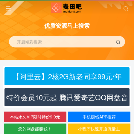
优质资源马上搜索
开启精彩搜索
【阿里云】2核2G新老同享99元/年
特价会员10元起 腾讯爱奇艺QQ网盘音
乐
本站永久VIP限时特价9.9元
手机赚钱APP推荐
您的网盘能赚钱！
小程序快速开通流量主