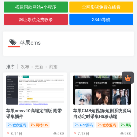
搭建同款网站+小程序
全网影视免费在线看
网址导航免费收录
2345导航
苹果cms
排序
发布
更新
浏览
苹果cmsv10高端定制版 附带
苹果CMS短视频/短剧系统源码
采集插件
自动定时采集H5移动端
程序源码
网站/H5
APP源码
程序源码
网站/H
8月4日
7月3日
589
988