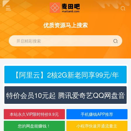
优质资源马上搜索
开启精彩搜索
【阿里云】2核2G新老同享99元/年
特价会员10元起 腾讯爱奇艺QQ网盘音
乐
本站永久VIP限时特价9.9元
手机赚钱APP推荐
您的网盘能赚钱！
小程序快速开通流量主