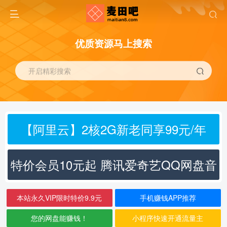
优质资源马上搜索
开启精彩搜索
【阿里云】2核2G新老同享99元/年
特价会员10元起 腾讯爱奇艺QQ网盘音
乐
本站永久VIP限时特价9.9元
手机赚钱APP推荐
您的网盘能赚钱！
小程序快速开通流量主