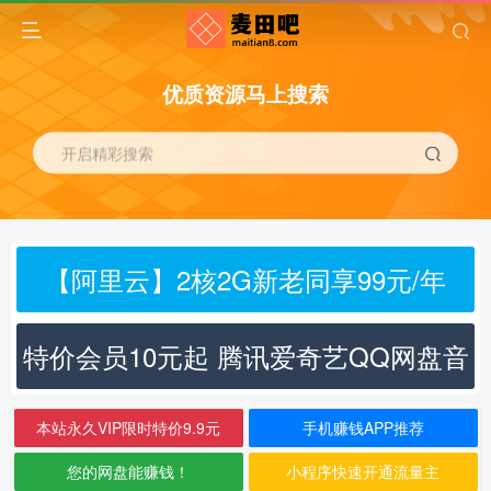
优质资源马上搜索
开启精彩搜索
【阿里云】2核2G新老同享99元/年
特价会员10元起 腾讯爱奇艺QQ网盘音
乐
本站永久VIP限时特价9.9元
手机赚钱APP推荐
您的网盘能赚钱！
小程序快速开通流量主