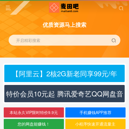
优质资源马上搜索
开启精彩搜索
【阿里云】2核2G新老同享99元/年
特价会员10元起 腾讯爱奇艺QQ网盘音
乐
本站永久VIP限时特价9.9元
手机赚钱APP推荐
您的网盘能赚钱！
小程序快速开通流量主